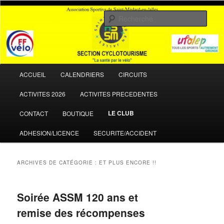
Aller
Aller
La santé par le vélo
au
au
Rech
contenu
contenu
principal
secondaire
ASSM Cyclotourisme
Menu
ACCUEIL
CALENDRIERS
CIRCUITS
principal
ACTIVITES 2026
ACTIVITES PRECEDENTES
LE CLUB
CONTACT
BOUTIQUE
ADHESION/LICENCE
SECURITE/ACCIDENT
ARCHIVES DE CATÉGORIE :
ET PLUS ENCORE !!
Soirée ASSM 120 ans et
remise des récompenses