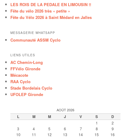
LES ROIS DE LA PEDALE EN LIMOUSIN !!
Fête du vélo 2026 très « petite »
Fête du Vélo 2026 à Saint Médard en Jalles
MESSAGERIE WHATSAPP
Communauté ASSM Cyclo
LIENS UTILES
AC Chemin-Long
FFVélo Gironde
Mécacote
RAA Cyclo
Stade Bordelais Cyclo
UFOLEP Gironde
AOÛT 2026
L
M
M
J
V
S
D
1
2
3
4
5
6
7
8
9
10
11
12
13
14
15
16