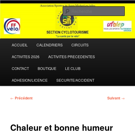
Aller
La santé par le vélo
au
Rech
contenu
principal
ASSM Cyclotourisme
Menu
ACCUEIL
CALENDRIERS
CIRCUITS
principal
ACTIVITES 2026
ACTIVITES PRECEDENTES
CONTACT
BOUTIQUE
LE CLUB
ADHESION/LICENCE
SECURITE/ACCIDENT
Navigation
←
Précédent
Suivant
→
des
articles
Chaleur et bonne humeur