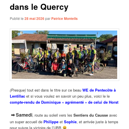
dans le Quercy
Publié le
28 mai 2026
par
Patrice Monteils
(Presque)
tout est dans le titre sur ce beau
WE de Pentecôte à
Lentillac
et si vous voulez en savoir un peu plus, voici le le
compte-rendu de Dominique « agrémenté » de celui de Horst
➡ Samedi
, route au soleil vers les
Sentiers du Causse
avec
un super accueil de
Philippe
et
Sophie
, et arrivée juste à temps
pour suivre la
victoire de l’UBB
.