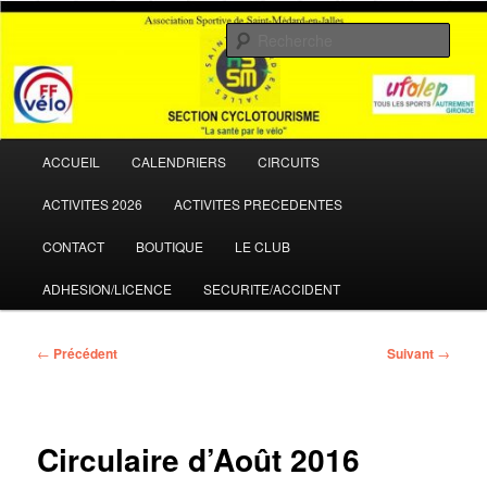
Aller
La santé par le vélo
au
Rech
contenu
principal
ASSM Cyclotourisme
Menu
ACCUEIL
CALENDRIERS
CIRCUITS
principal
ACTIVITES 2026
ACTIVITES PRECEDENTES
CONTACT
BOUTIQUE
LE CLUB
ADHESION/LICENCE
SECURITE/ACCIDENT
Navigation
←
Précédent
Suivant
→
des
articles
Circulaire d’Août 2016