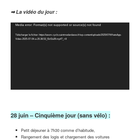
➡ La vidéo du jour :
Lecteur
Media error: Format(s) not supported or source(s) not found
vidéo
Télécharger le fichier: https://assm-cyclo.saintmedardasso.fr/wp-content/uploads/2025/07/WhatsApp-
Video-2025-07-04-a-20.38.53_f3cf2a39.mp4?_=8
28 juin – Cinquième jour (sans vélo) :
Petit déjeuner à 7h30 comme d’habitude,
Rangement des logis et chargement des voitures