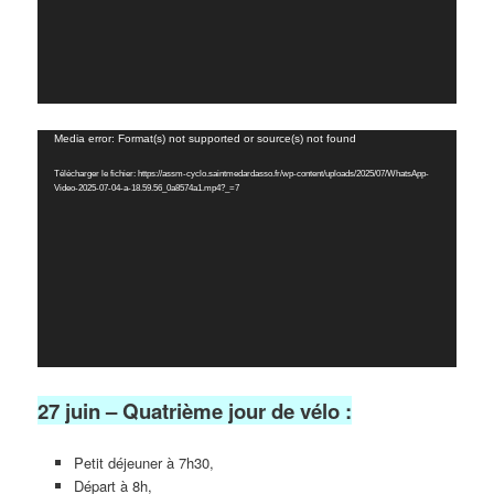
Lecteur
Media error: Format(s) not supported or source(s) not found
vidéo
Télécharger le fichier: https://assm-cyclo.saintmedardasso.fr/wp-content/uploads/2025/07/WhatsApp-
Video-2025-07-04-a-18.59.56_0a8574a1.mp4?_=7
27 juin – Quatrième jour de vélo :
Petit déjeuner à 7h30,
Départ à 8h,