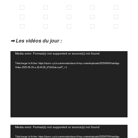
➡ Les vidéos du jour :
Lecteur
Media error: Format(s) not supported or source(s) not found
vidéo
Télécharger le fichier: https://assm-cyclo.saintmedardasso.fr/wp-content/uploads/2025/06/WhatsApp-
Video-2025-06-24-a-18.44.28_d71b41ab.mp4?_=1
Lecteur
Media error: Format(s) not supported or source(s) not found
vidéo
Télécharger le fichier: https://assm-cyclo.saintmedardasso.fr/wp-content/uploads/2025/07/WhatsApp-