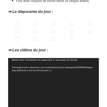
Puis dodo toujours de bonne heure (la fatigue aidant).
➡ Le diaporama du jour :
➡ Les vidéos du jour :
Lecteur
Media error: Format(s) not supported or source(s) not found
vidéo
Télécharger le fichier: https://assm-cyclo.saintmedardasso.fr/wp-content/uploads/2025/06/WhatsApp-
Video-2025-06-30-a-16.47.43_f7557c13.mp4?_=6