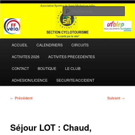
Aller
La santé par le vélo
au
Rech
contenu
principal
ASSM Cyclotourisme
Menu
ACCUEIL
CALENDRIERS
CIRCUITS
principal
ACTIVITES 2026
ACTIVITES PRECEDENTES
CONTACT
BOUTIQUE
LE CLUB
ADHESION/LICENCE
SECURITE/ACCIDENT
Navigation
←
Précédent
Suivant
→
des
articles
Séjour LOT : Chaud,