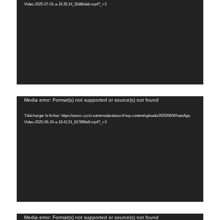
Video-2025-07-01-a-16.35.14_32d8bdab.mp4?_=2
Lecteur
Media error: Format(s) not supported or source(s) not found
vidéo
Télécharger le fichier: https://assm-cyclo.saintmedardasso.fr/wp-content/uploads/2025/06/WhatsApp-
Video-2025-06-24-a-18.41.51_817866e8.mp4?_=3
Lecteur
Media error: Format(s) not supported or source(s) not found