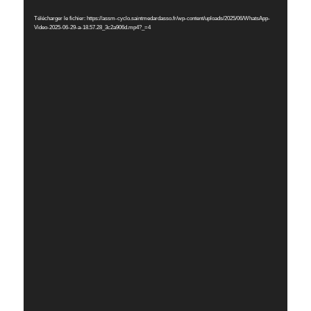
vidéo
Télécharger le fichier: https://assm-cyclo.saintmedardasso.fr/wp-content/uploads/2025/06/WhatsApp-
Video-2025-06-29-a-18.57.28_3c2a906d.mp4?_=4