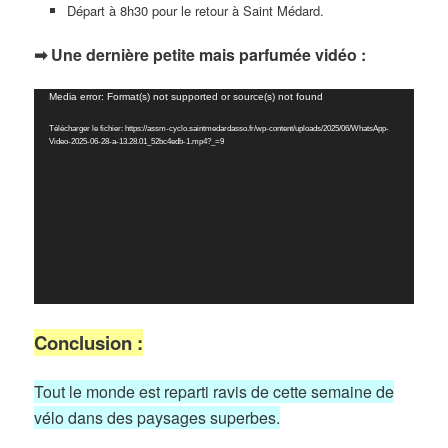
Départ à 8h30 pour le retour à Saint Médard.
➡ Une dernière petite mais parfumée vidéo :
Lecteur
Media error: Format(s) not supported or source(s) not found
vidéo
Télécharger le fichier: https://assm-cyclo.saintmedardasso.fr/wp-content/uploads/2025/06/WhatsApp-
Video-2025-06-28-a-13.28.01_52bc4edb-1.mp4?_=9
Conclusion :
Tout le monde est reparti ravis de cette semaine de
vélo dans des paysages superbes.