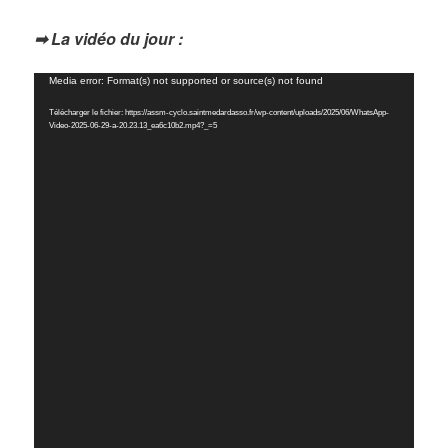
➡ La vidéo du jour :
Lecteur
Media error: Format(s) not supported or source(s) not found
vidéo
Télécharger le fichier: https://assm-cyclo.saintmedardasso.fr/wp-content/uploads/2025/06/WhatsApp-
Video-2025-06-29-a-20.23.13_ea6c10b2.mp4?_=5