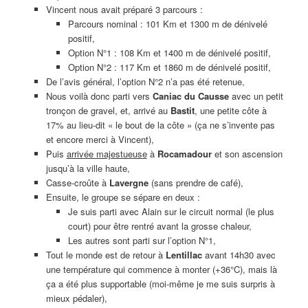
Vincent nous avait préparé 3 parcours :
Parcours nominal : 101 Km et 1300 m de dénivelé
positif,
Option N°1 : 108 Km et 1400 m de dénivelé positif,
Option N°2 : 117 Km et 1860 m de dénivelé positif,
De l’avis général, l’option N°2 n’a pas été retenue,
Nous voilà donc parti vers
Caniac du Causse
avec un petit
tronçon de gravel, et, arrivé au
Bastit
, une petite côte à
17% au lieu-dit « le bout de la côte » (ça ne s’invente pas
et encore merci à Vincent),
Puis
arrivée majestueuse
à
Rocamadour
et son ascension
jusqu’à la ville haute,
Casse-croûte à
Lavergne
(sans prendre de café),
Ensuite, le groupe se sépare en deux :
Je suis parti avec Alain sur le circuit normal (le plus
court) pour être rentré avant la grosse chaleur,
Les autres sont parti sur l’option N°1,
Tout le monde est de retour à
Lentillac
avant 14h30 avec
une température qui commence à monter (+36°C), mais là
ça a été plus supportable (moi-même je me suis surpris à
mieux pédaler),