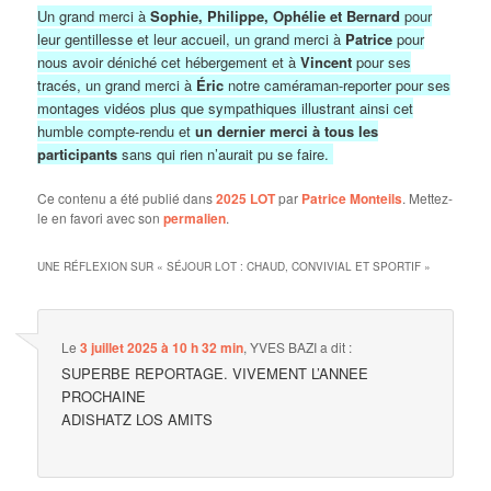
Un grand merci à
Sophie, Philippe, Ophélie et Bernard
pour
leur gentillesse et leur accueil, u
n grand merci à
Patrice
pour
nous avoir déniché cet hébergement et à
Vincent
pour ses
tracés, u
n grand merci à
Éric
notre caméraman-reporter pour ses
montages vidéos plus que sympathiques illustrant ainsi cet
humble compte-rendu et
un dernier merci à tous les
participants
sans qui rien n’aurait pu se faire.
Ce contenu a été publié dans
2025 LOT
par
Patrice Monteils
. Mettez-
le en favori avec son
permalien
.
UNE RÉFLEXION SUR «
SÉJOUR LOT : CHAUD, CONVIVIAL ET SPORTIF
»
Le
3 juillet 2025 à 10 h 32 min
,
YVES BAZI
a dit :
SUPERBE REPORTAGE. VIVEMENT L’ANNEE
PROCHAINE
ADISHATZ LOS AMITS