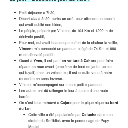
Petit déjeuner à 7h30,
Départ
réel
à 8h30, après un arrêt pour attendre un copain
qui avait oublié son bidon,
Le périple, préparé par Vincent, de 104 Km et 1200 m de
dénivelé positif,
Pour moi, qui avait beaucoup souffert de la chaleur la veille,
Vincent
m’a concocté un parcours allégé de 74 Km et 990
m de dénivelé positif,
Quant à
Yves
, il est parti
en voiture à Cahors
pour faire
réparer sa roue avant (problème de fond de jante tubless
qui fuyait) chez un vélociste ; il est ensuite venu à notre
rencontre en sens inverse…
Vincent m’accompagné sur mon « petit » parcours,
Les autres ont dû rallonger le leur à cause d’une route
barrée,
On s’est tous retrouvé à
Cajarc
pour le pique-nique au
bord
du Lot
Cette ville a été popularisée par
Coluche
dans son
sketch du Smilblick avec le personnage de Papy
Moujot,