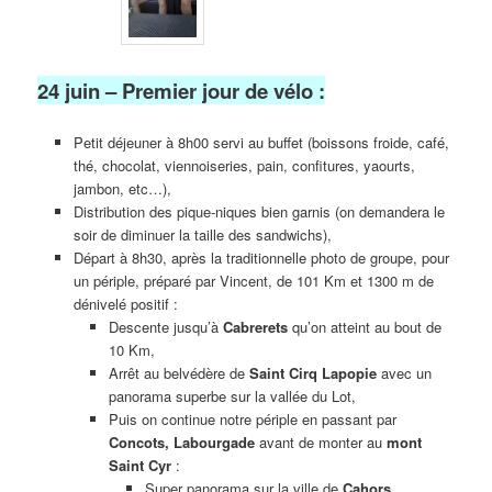
24 juin – Premier jour de vélo :
Petit déjeuner à 8h00 servi au buffet (boissons froide, café,
thé, chocolat, viennoiseries, pain, confitures, yaourts,
jambon, etc…),
Distribution des pique-niques bien garnis (on demandera le
soir de diminuer la taille des sandwichs),
Départ à 8h30, après la traditionnelle photo de groupe, pour
un périple, préparé par Vincent, de 101 Km et 1300 m de
dénivelé positif :
Descente jusqu’à
Cabrerets
qu’on atteint au bout de
10 Km,
Arrêt au belvédère de
Saint Cirq Lapopie
avec un
panorama superbe sur la vallée du Lot,
Puis on continue notre périple en passant par
Concots, Labourgade
avant de monter au
mont
Saint Cyr
:
Super panorama sur la ville de
Cahors
,