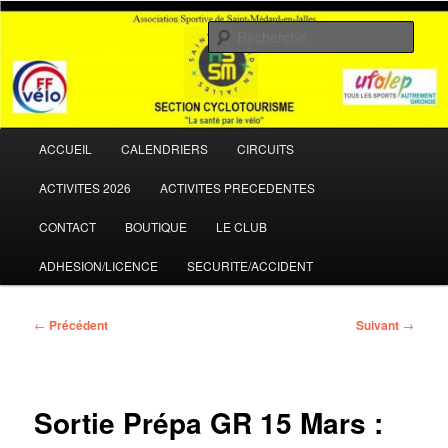
Aller
La santé par le vélo
au
Rech
contenu
principal
ASSM Cyclotourisme
Menu
ACCUEIL
CALENDRIERS
CIRCUITS
principal
ACTIVITES 2026
ACTIVITES PRECEDENTES
CONTACT
BOUTIQUE
LE CLUB
ADHESION/LICENCE
SECURITE/ACCIDENT
Navigation
←
Précédent
Suivant
→
des
articles
Sortie Prépa GR 15 Mars :