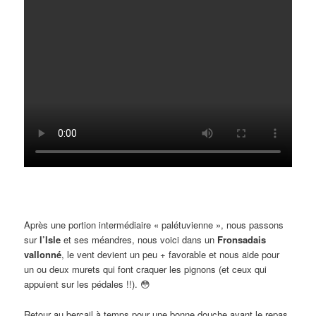
Après une portion intermédiaire « palétuvienne », nous passons
sur
l’Isle
et ses méandres, nous voici dans un
Fronsadais
vallonné
, le vent devient un peu + favorable et nous aide pour
un ou deux murets qui font craquer les pignons (et ceux qui
appuient sur les pédales !!). 😳
Retour au bercail à temps pour une bonne douche avant le repas