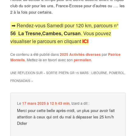
club du soir pour les uns, France-Ecosse pour d’autres ou …. les
2 à la fois pour certains.
➡ Rendez-vous Samedi pour 120 km, parcours n°
56
La Tresne,Cambes, Cursan
. Vous pouvez
visualiser le parcours en cliquant
ICI
Ce contenu a été publié dans
2025 Activités diverses
par
Patrice
Monteils
. Mettez-le en favori avec son
permalien
.
UNE RÉFLEXION SUR «
SORTIE PRÉPA GR 15 MARS : LIBOURNE, POMEROL,
FRONSADAIS
»
Le
17 mars 2025 à 12 h 43 min
,
Izard
a dit :
Merci pour cette belle après-midi, un plus pour avoir fait
attention à ceux qui ont du mal à dépasser les 25 km/h
Didier