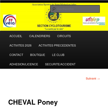
Aller
La santé par le vélo
au
Rech
contenu
principal
ASSM Cyclotourisme
Menu
ACCUEIL
CALENDRIERS
CIRCUITS
principal
ACTIVITES 2026
ACTIVITES PRECEDENTES
CONTACT
BOUTIQUE
LE CLUB
ADHESION/LICENCE
SECURITE/ACCIDENT
Navigation
Suivant
→
des
articles
CHEVAL Poney