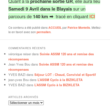
Quant à la
prochaine sortie GR
, elle aura lieu
Samedi 9 Avril dans le Blayais
sur un
parcours de
140 km ➡
tracé en cliquant
ICI
Ce contenu a été publié dans
ACCUEIL
par
Patrice Monteils
. Mettez-
le en favori avec son
permalien
.
COMMENTAIRES RÉCENTS
véronique reiser
dans
Soirée ASSM 120 ans et remise des
récompenses
Jean Yves Bou
dans
Soirée ASSM 120 ans et remise des
récompenses
YVES BAZI
dans
Séjour LOT : Chaud, Convivial et Sportif
jean-yves Bou
dans
L’ASSM Cyclo à la BIZIKLETA
YVES BAZI
dans
L’ASSM Cyclo à la BIZIKLETA
ARTICLES ARCHIVÉS
Articles
archivés