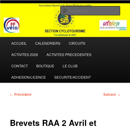
Aller
La santé par le vélo
au
Rech
contenu
principal
ASSM Cyclotourisme
Menu
ACCUEIL
CALENDRIERS
CIRCUITS
principal
ACTIVITES 2026
ACTIVITES PRECEDENTES
CONTACT
BOUTIQUE
LE CLUB
ADHESION/LICENCE
SECURITE/ACCIDENT
Navigation
←
Précédent
Suivant
→
des
articles
Brevets RAA 2 Avril et