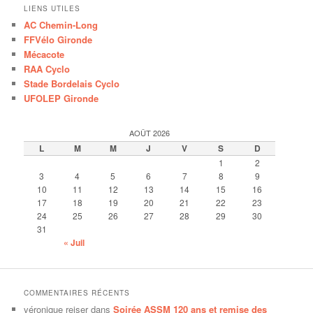
LIENS UTILES
AC Chemin-Long
FFVélo Gironde
Mécacote
RAA Cyclo
Stade Bordelais Cyclo
UFOLEP Gironde
AOÛT 2026
L
M
M
J
V
S
D
1
2
3
4
5
6
7
8
9
10
11
12
13
14
15
16
17
18
19
20
21
22
23
24
25
26
27
28
29
30
31
« Juil
COMMENTAIRES RÉCENTS
véronique reiser
dans
Soirée ASSM 120 ans et remise des