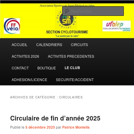
Aller
Aller
La santé par le vélo
au
au
Rech
contenu
contenu
principal
secondaire
ASSM Cyclotourisme
Menu
ACCUEIL
CALENDRIERS
CIRCUITS
principal
ACTIVITES 2026
ACTIVITES PRECEDENTES
LE CLUB
CONTACT
BOUTIQUE
ADHESION/LICENCE
SECURITE/ACCIDENT
ARCHIVES DE CATÉGORIE :
CIRCULAIRES
Circulaire de fin d’année 2025
Publié le
5 décembre 2025
par
Patrice Monteils