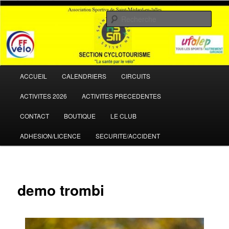
Aller
La santé par le vélo
au
Rech
contenu
principal
ASSM Cyclotourisme
Menu
ACCUEIL
CALENDRIERS
CIRCUITS
principal
ACTIVITES 2026
ACTIVITES PRECEDENTES
CONTACT
BOUTIQUE
LE CLUB
ADHESION/LICENCE
SECURITE/ACCIDENT
demo trombi