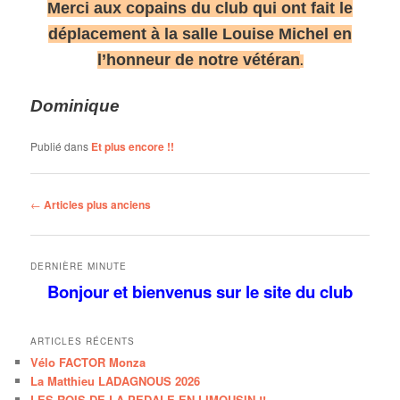
Merci aux copains du club qui ont fait le
déplacement à la salle Louise Michel en
l’honneur de notre vétéran
.
Dominique
Publié dans
Et plus encore !!
Navigation
←
Articles plus anciens
des
articles
DERNIÈRE MINUTE
Bonjour et bienvenus
sur le site
du club
ARTICLES RÉCENTS
Vélo FACTOR Monza
La Matthieu LADAGNOUS 2026
LES ROIS DE LA PEDALE EN LIMOUSIN !!