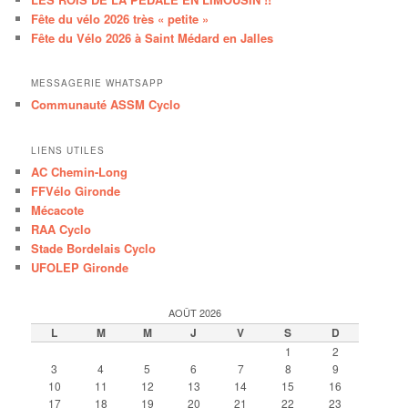
Fête du vélo 2026 très « petite »
Fête du Vélo 2026 à Saint Médard en Jalles
MESSAGERIE WHATSAPP
Communauté ASSM Cyclo
LIENS UTILES
AC Chemin-Long
FFVélo Gironde
Mécacote
RAA Cyclo
Stade Bordelais Cyclo
UFOLEP Gironde
AOÛT 2026
L
M
M
J
V
S
D
1
2
3
4
5
6
7
8
9
10
11
12
13
14
15
16
17
18
19
20
21
22
23