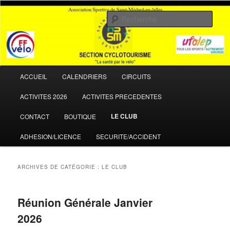
Aller
Aller
La santé par le vélo
au
au
Rech
contenu
contenu
principal
secondaire
ASSM Cyclotourisme
Menu
ACCUEIL
CALENDRIERS
CIRCUITS
principal
ACTIVITES 2026
ACTIVITES PRECEDENTES
LE CLUB
CONTACT
BOUTIQUE
ADHESION/LICENCE
SECURITE/ACCIDENT
ARCHIVES DE CATÉGORIE :
LE CLUB
Réunion Générale Janvier
2026