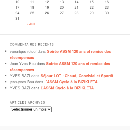
10
11
12
13
14
15
16
17
18
19
20
21
22
23
24
25
26
27
28
29
30
31
« Juil
COMMENTAIRES RÉCENTS
véronique reiser
dans
Soirée ASSM 120 ans et remise des
récompenses
Jean Yves Bou
dans
Soirée ASSM 120 ans et remise des
récompenses
YVES BAZI
dans
Séjour LOT : Chaud, Convivial et Sportif
jean-yves Bou
dans
L’ASSM Cyclo à la BIZIKLETA
YVES BAZI
dans
L’ASSM Cyclo à la BIZIKLETA
ARTICLES ARCHIVÉS
Articles
archivés