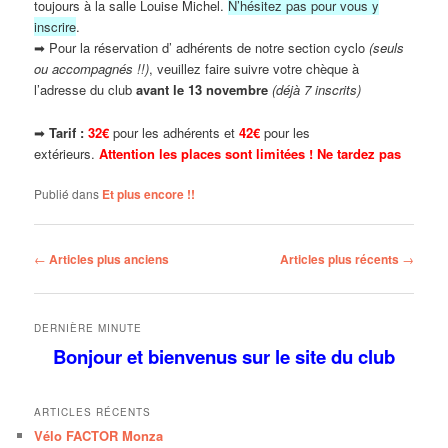
toujours à la salle Louise Michel.
N’hésitez pas pour vous y
inscrire
.
➡ Pour la réservation d’ adhérents de notre section cyclo
(seuls
ou accompagnés !!)
, veuillez faire suivre votre chèque à
l’adresse du club
avant le 13 novembre
(déjà 7 inscrits)
➡
Tarif :
32€
pour les adhérents et
42€
pour les
extérieurs.
Attention les places sont limitées !
Ne tardez pas
Publié dans
Et plus encore !!
Navigation
←
Articles plus anciens
Articles plus récents
→
des
articles
DERNIÈRE MINUTE
Bonjour et bienvenus
sur le site
du club
ARTICLES RÉCENTS
Vélo FACTOR Monza