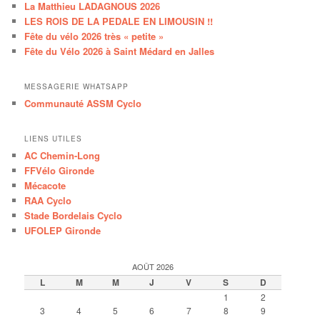
La Matthieu LADAGNOUS 2026
LES ROIS DE LA PEDALE EN LIMOUSIN !!
Fête du vélo 2026 très « petite »
Fête du Vélo 2026 à Saint Médard en Jalles
MESSAGERIE WHATSAPP
Communauté ASSM Cyclo
LIENS UTILES
AC Chemin-Long
FFVélo Gironde
Mécacote
RAA Cyclo
Stade Bordelais Cyclo
UFOLEP Gironde
AOÛT 2026
L
M
M
J
V
S
D
1
2
3
4
5
6
7
8
9